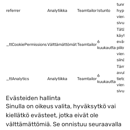
tunnis
referrer
Analytiikka
Teamtailor
Istunto
hyperlin
vieraili
sivusto
Tätä e
käytet
6
eväste
_ttCookiePermissions
Välttämättömät
Teamtailor
kuukautta
piilott
vierail
siinä v
Tämän 
avulla 
6
_ttAnalytics
Analytiikka
Teamtailor
tietoa s
kuukautta
vierail
sivusto
Evästeiden hallinta
Sinulla on oikeus valita, hyväksytkö vai
kiellätkö evästeet, jotka eivät ole
välttämättömiä. Se onnistuu seuraavalla