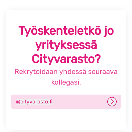
Työskenteletkö jo
yrityksessä
Cityvarasto?
Rekrytoidaan yhdessä seuraava
kollegasi.
@
cityvarasto.fi
cityvarasto.fi
Kirjaudu