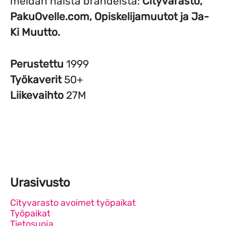
meidän näistä brändeistä:
Cityvarasto,
PakuOvelle.com, Opiskelijamuutot ja Ja-
Ki Muutto.
Perustettu
1999
Työkaverit
50+
Liikevaihto
27M
Urasivusto
Cityvarasto avoimet työpaikat
Työpaikat
Tietosuoja