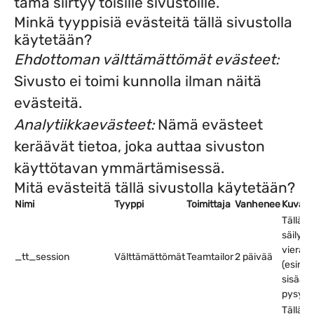
tämä siirtyy toisille sivustoille.
Minkä tyyppisiä evästeitä tällä sivustolla
käytetään?
Ehdottoman välttämättömät evästeet:
Sivusto ei toimi kunnolla ilman näitä
evästeitä.
Analytiikkaevästeet:
Nämä evästeet
keräävät tietoa, joka auttaa sivuston
käyttötavan ymmärtämisessä.
Mitä evästeitä tällä sivustolla käytetään?
Nimi
Tyyppi
Toimittaja
Vanhenee
Kuvau
Tällä e
säilyte
vierail
_tt_session
Välttämättömät
Teamtailor
2 päivää
(esim. 
sisään
pysymi
Tällä e