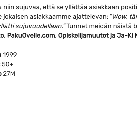
 niin sujuvaa, että se yllättää asiakkaan positi
jokaisen asiakkaamme ajattelevan: “
Wow, t
lätti sujuvuudellaan.”
Tunnet meidän näistä b
o, PakuOvelle.com, Opiskelijamuutot ja Ja-Ki 
u
1999
t
50+
o
27M