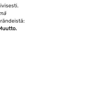
ivisesti.
ämä
rändeistä:
Muutto.