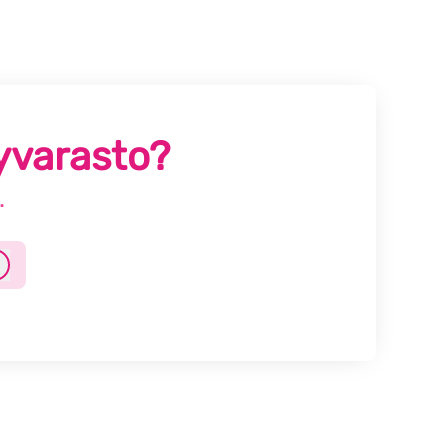
tyvarasto?
.
Kirjaudu sisään