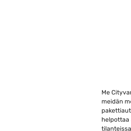
Me Cityva
meidän mo
pakettiau
helpottaa
tilanteis