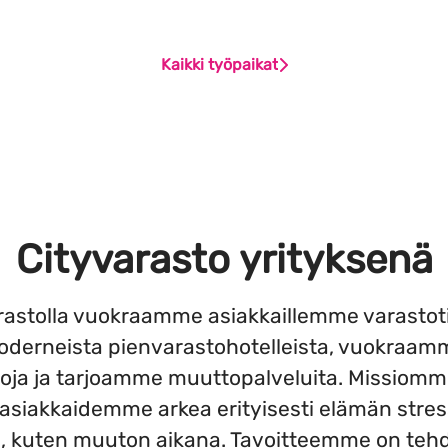
Kaikki työpaikat
Cityvarasto yrityksenä
rastolla vuokraamme asiakkaillemme varastot
derneista pienvarastohotelleista, vuokraam
toja ja tarjoamme muuttopalveluita. Missiomm
 asiakkaidemme arkea erityisesti elämän stre
sa, kuten muuton aikana. Tavoitteemme on teh