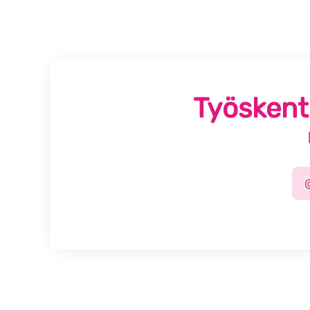
Työskente
c