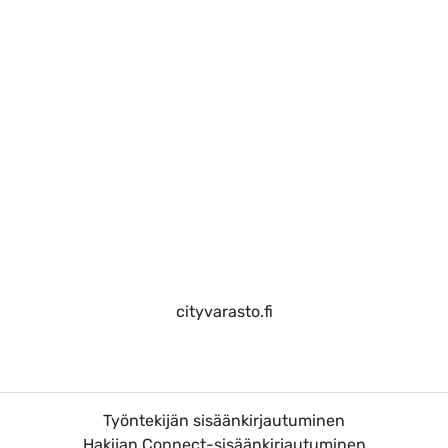
cityvarasto.fi
Työntekijän sisäänkirjautuminen
Hakijan Connect-sisäänkirjautuminen