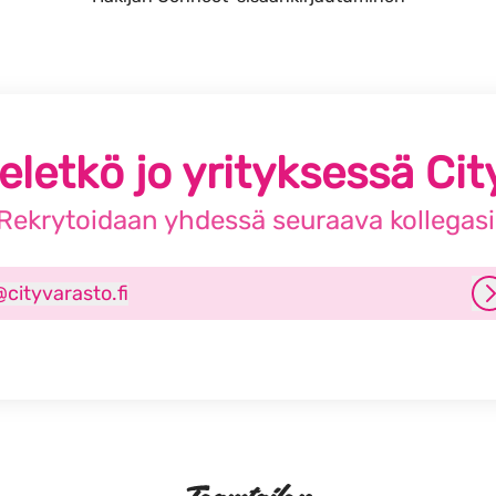
letkö jo yrityksessä Ci
Rekrytoidaan yhdessä seuraava kollegasi
@
cityvarasto.fi
ityvarasto.fi