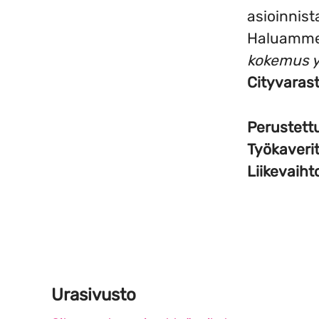
asioinnista
Haluamme 
kokemus yl
Cityvarast
Perustett
Työkaveri
Liikevaiht
Urasivusto