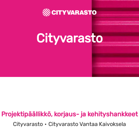
Cityvarasto
Projektipäällikkö, korjaus- ja kehityshankkeet
Cityvarasto
·
Cityvarasto Vantaa Kaivoksela