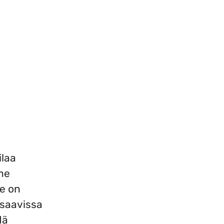
ilaa
me
e on
ssaavissa
dä